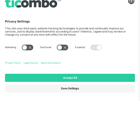
ჩვენს შესახებ
კორპორატიული სერვისები
გუნდი
FAQ
TixProtect
როგორ მუშაობს
ანაბეჭდი
სასტუმროები
წესები და პირობები
მსოფლიო თასის ჰაბი
აფილირების პროგრამა
დაგვიკავშირდით