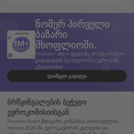
ნომერ პირველი
ბაზარი
გმადლობთ!
მსოფლიოში.
Ticombo® ახლა ყველაზე პოპულარული
გადაყიდვის პლატფორმაა ევროპაში.
გმადლობთ!
ᲓᲐᲘᲬᲧᲔᲗ ᲒᲐᲧᲘᲓᲕᲐ
ბრწყინვალების ბეჭედი
ევროკომისიისგან
Ticombo GmbH (მთავარი კომპანია) აღიარებულია
Horizon 2020-ში, ევროკავშირის კვლევისა და