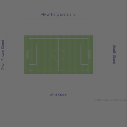
Alwyn Hargrave Stand
Dave Bowen Stand
South Stand
West Stand
© 2024 Ticombo. All rights reserved