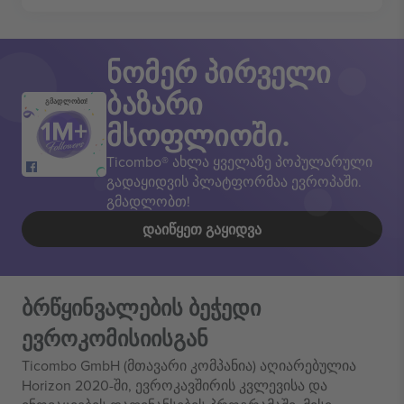
ნომერ პირველი
ბაზარი
გმადლობთ!
მსოფლიოში.
Ticombo® ახლა ყველაზე პოპულარული
გადაყიდვის პლატფორმაა ევროპაში.
გმადლობთ!
ᲓᲐᲘᲬᲧᲔᲗ ᲒᲐᲧᲘᲓᲕᲐ
ბრწყინვალების ბეჭედი
ევროკომისიისგან
Ticombo GmbH (მთავარი კომპანია) აღიარებულია
Horizon 2020-ში, ევროკავშირის კვლევისა და