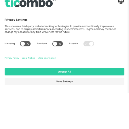
ჩვენს შესახებ
კორპორატიული სერვისები
გუნდი
FAQ
TixProtect
როგორ მუშაობს
ანაბეჭდი
სასტუმროები
წესები და პირობები
მსოფლიო თასის ჰაბი
აფილირების პროგრამა
დაგვიკავშირდით