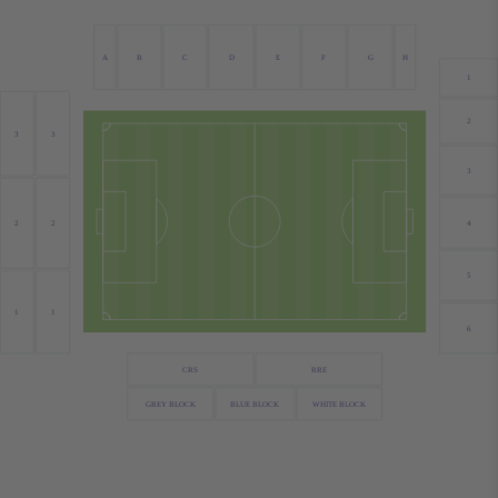
A
B
C
D
E
F
G
H
1
2
3
3
3
4
2
2
5
1
1
6
CRS
RRE
GREY BLOCK
BLUE BLOCK
WHITE BLOCK