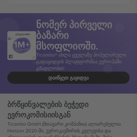
ნომერ პირველი
ბაზარი
გმადლობთ!
მსოფლიოში.
Ticombo® ახლა ყველაზე პოპულარული
გადაყიდვის პლატფორმაა ევროპაში.
გმადლობთ!
ᲓᲐᲘᲬᲧᲔᲗ ᲒᲐᲧᲘᲓᲕᲐ
ბრწყინვალების ბეჭედი
ევროკომისიისგან
Ticombo GmbH (მთავარი კომპანია) აღიარებულია
Horizon 2020-ში, ევროკავშირის კვლევისა და