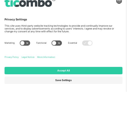
ჩვენს შესახებ
კორპორატიული სერვისები
გუნდი
FAQ
TixProtect
როგორ მუშაობს
ანაბეჭდი
სასტუმროები
წესები და პირობები
მსოფლიო თასის ჰაბი
აფილირების პროგრამა
დაგვიკავშირდით