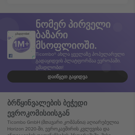
ნომერ პირველი
ბაზარი
გმადლობთ!
მსოფლიოში.
Ticombo® ახლა ყველაზე პოპულარული
გადაყიდვის პლატფორმაა ევროპაში.
გმადლობთ!
ᲓᲐᲘᲬᲧᲔᲗ ᲒᲐᲧᲘᲓᲕᲐ
ბრწყინვალების ბეჭედი
ევროკომისიისგან
Ticombo GmbH (მთავარი კომპანია) აღიარებულია
Horizon 2020-ში, ევროკავშირის კვლევისა და