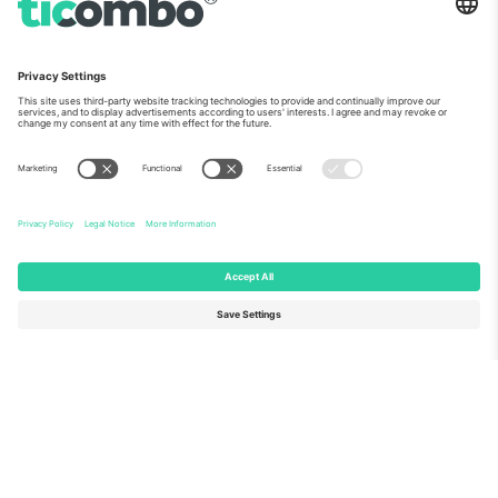
ჩვენს შესახებ
კორპორატიული სერვისები
გუნდი
FAQ
TixProtect
როგორ მუშაობს
ანაბეჭდი
სასტუმროები
წესები და პირობები
მსოფლიო თასის ჰაბი
აფილირების პროგრამა
დაგვიკავშირდით