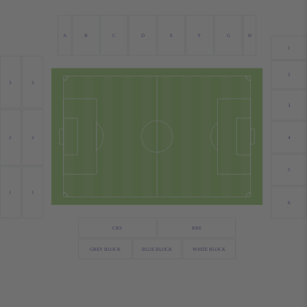
A
B
C
D
E
F
G
H
1
2
3
3
3
4
2
2
5
1
1
6
CRS
RRE
GREY BLOCK
BLUE BLOCK
WHITE BLOCK