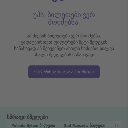
უპს, ბილეთები ვერ
მოიძებნა.
ამ ძიების ბილეთები ვერ მოიძებნა.
გადატვირთეთ ფილტრები მეტი შედეგის
სანახავად ან შეიყვანეთ ახალი საძიებო სიტყვა
ახალი შედეგების სანახავად
ᲤᲘᲚᲢᲠᲔᲑᲘᲡ ᲒᲐᲓᲐᲢᲕᲘᲠᲗᲕᲐ
სწრაფი ბმულები
Polonia Bytom
ბილეთი
Stal Rzeszów
ბილეთი
1 Liga