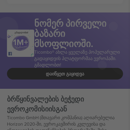
ნომერ პირველი
ბაზარი
გმადლობთ!
მსოფლიოში.
Ticombo® ახლა ყველაზე პოპულარული
გადაყიდვის პლატფორმაა ევროპაში.
გმადლობთ!
ᲓᲐᲘᲬᲧᲔᲗ ᲒᲐᲧᲘᲓᲕᲐ
ბრწყინვალების ბეჭედი
ევროკომისიისგან
Ticombo GmbH (მთავარი კომპანია) აღიარებულია
Horizon 2020-ში, ევროკავშირის კვლევისა და