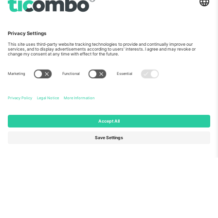
ჩვენს შესახებ
კორპორატიული სერვისები
გუნდი
FAQ
TixProtect
როგორ მუშაობს
ანაბეჭდი
სასტუმროები
წესები და პირობები
მსოფლიო თასის ჰაბი
აფილირების პროგრამა
დაგვიკავშირდით