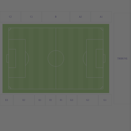
C2
C1
B
A2
A1
TRIBUNE
E3
E2
E1
F2
F1
G3
G2
G1