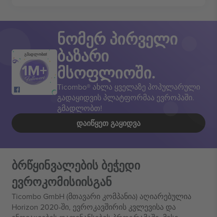
ნომერ პირველი
ბაზარი
გმადლობთ!
მსოფლიოში.
Ticombo® ახლა ყველაზე პოპულარული
გადაყიდვის პლატფორმაა ევროპაში.
გმადლობთ!
ᲓᲐᲘᲬᲧᲔᲗ ᲒᲐᲧᲘᲓᲕᲐ
ბრწყინვალების ბეჭედი
ევროკომისიისგან
Ticombo GmbH (მთავარი კომპანია) აღიარებულია
Horizon 2020-ში, ევროკავშირის კვლევისა და