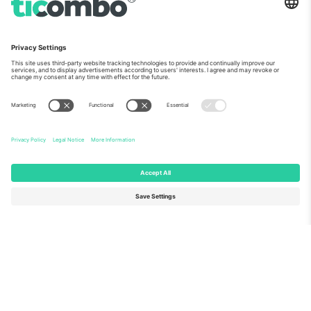
ჩვენს შესახებ
კორპორატიული სერვისები
გუნდი
FAQ
TixProtect
როგორ მუშაობს
ანაბეჭდი
სასტუმროები
წესები და პირობები
მსოფლიო თასის ჰაბი
აფილირების პროგრამა
დაგვიკავშირდით