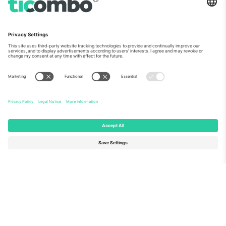
ჩვენს შესახებ
კორპორატიული სერვისები
გუნდი
FAQ
TixProtect
როგორ მუშაობს
ანაბეჭდი
სასტუმროები
წესები და პირობები
მსოფლიო თასის ჰაბი
აფილირების პროგრამა
დაგვიკავშირდით