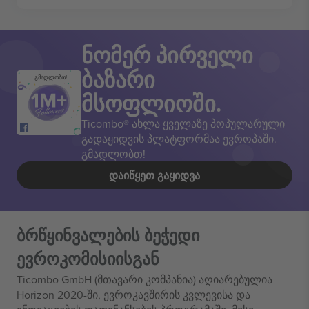
ნომერ პირველი
ბაზარი
გმადლობთ!
მსოფლიოში.
Ticombo® ახლა ყველაზე პოპულარული
გადაყიდვის პლატფორმაა ევროპაში.
გმადლობთ!
ᲓᲐᲘᲬᲧᲔᲗ ᲒᲐᲧᲘᲓᲕᲐ
ბრწყინვალების ბეჭედი
ევროკომისიისგან
Ticombo GmbH (მთავარი კომპანია) აღიარებულია
Horizon 2020-ში, ევროკავშირის კვლევისა და