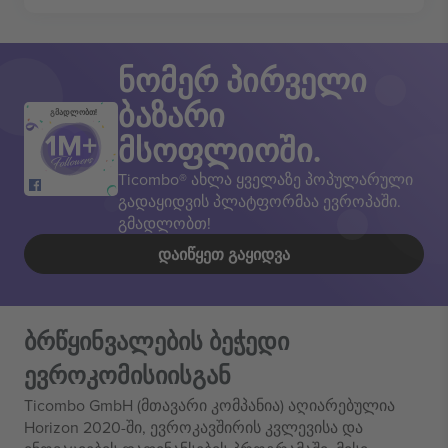
ნომერ პირველი
ბაზარი
გმადლობთ!
მსოფლიოში.
Ticombo® ახლა ყველაზე პოპულარული
გადაყიდვის პლატფორმაა ევროპაში.
გმადლობთ!
ᲓᲐᲘᲬᲧᲔᲗ ᲒᲐᲧᲘᲓᲕᲐ
ბრწყინვალების ბეჭედი
ევროკომისიისგან
Ticombo GmbH (მთავარი კომპანია) აღიარებულია
Horizon 2020-ში, ევროკავშირის კვლევისა და