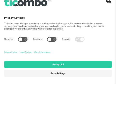
ჩვენს შესახებ
კორპორატიული სერვისები
გუნდი
FAQ
TixProtect
როგორ მუშაობს
ანაბეჭდი
სასტუმროები
წესები და პირობები
მსოფლიო თასის ჰაბი
აფილირების პროგრამა
დაგვიკავშირდით