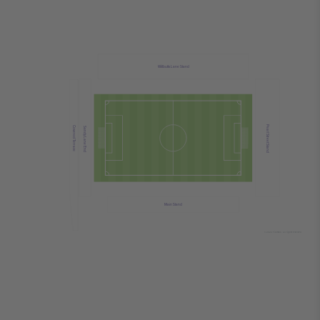
Willbutts Lane Stand
Pearl Street Stand
Covered Terrace
Sandy Lane End
Main Stand
© 2024 Ticombo. All rights reserved