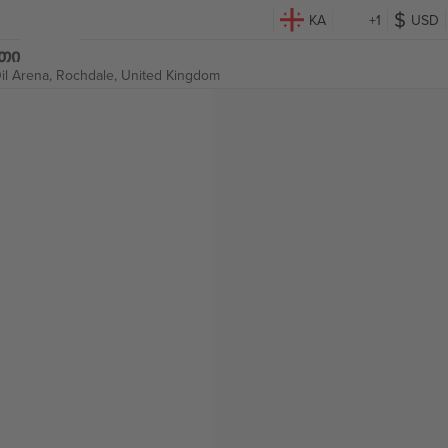
KA
+1
USD
ეთი
il Arena,
Rochdale, United Kingdom