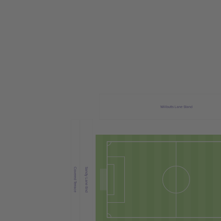
Willbutts Lane Stand
Covered Terrace
Sandy Lane End