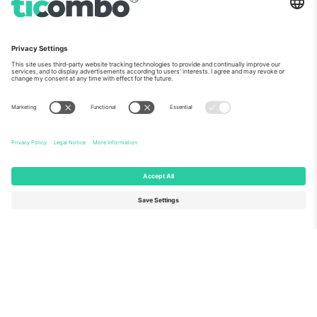
ჩვენს შესახებ
კორპორატიული სერვისები
გუნდი
FAQ
TixProtect
როგორ მუშაობს
ანაბეჭდი
სასტუმროები
წესები და პირობები
მსოფლიო თასის ჰაბი
აფილირების პროგრამა
დაგვიკავშირდით