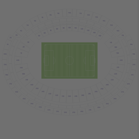
10G
11G
9G
12G
8G
13G
7G
14G
6G
15G
5G
10D
11D
9D
12D
8D
13D
7D
4G
16G
14D
6D
3G
17G
15D
5D
2G
3D
17D
18G
1G
2D
18D
19D
1D
19G
40G
20D
40D
39G
20G
21D
39D
38D
22D
38G
21G
37D
23D
37G
22G
36D
24D
35D
25D
34D
26D
36G
23G
33D
27D
32D
28D
29D
31D
30D
35G
24G
34G
25G
33G
26G
32G
27G
31G
28G
30G
29G