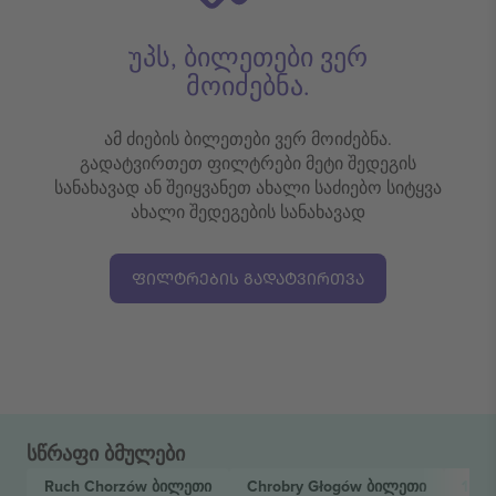
უპს, ბილეთები ვერ
მოიძებნა.
ამ ძიების ბილეთები ვერ მოიძებნა.
გადატვირთეთ ფილტრები მეტი შედეგის
სანახავად ან შეიყვანეთ ახალი საძიებო სიტყვა
ახალი შედეგების სანახავად
ᲤᲘᲚᲢᲠᲔᲑᲘᲡ ᲒᲐᲓᲐᲢᲕᲘᲠᲗᲕᲐ
სწრაფი ბმულები
Ruch Chorzów
ბილეთი
Chrobry Głogów
ბილეთი
1 Li