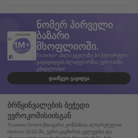
ნომერ პირველი
ბაზარი
გმადლობთ!
მსოფლიოში.
Ticombo® ახლა ყველაზე პოპულარული
გადაყიდვის პლატფორმაა ევროპაში.
გმადლობთ!
ᲓᲐᲘᲬᲧᲔᲗ ᲒᲐᲧᲘᲓᲕᲐ
ბრწყინვალების ბეჭედი
ევროკომისიისგან
Ticombo GmbH (მთავარი კომპანია) აღიარებულია
Horizon 2020-ში, ევროკავშირის კვლევისა და