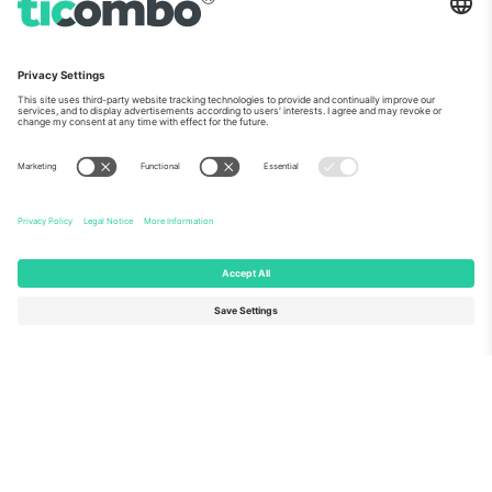
ჩვენს შესახებ
კორპორატიული სერვისები
გუნდი
FAQ
TixProtect
როგორ მუშაობს
ანაბეჭდი
სასტუმროები
წესები და პირობები
მსოფლიო თასის ჰაბი
აფილირების პროგრამა
დაგვიკავშირდით