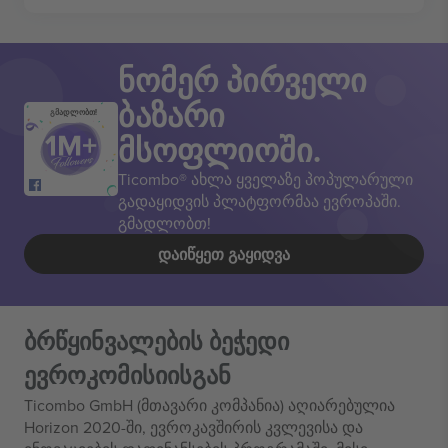
ნომერ პირველი
ბაზარი
გმადლობთ!
მსოფლიოში.
Ticombo® ახლა ყველაზე პოპულარული
გადაყიდვის პლატფორმაა ევროპაში.
გმადლობთ!
ᲓᲐᲘᲬᲧᲔᲗ ᲒᲐᲧᲘᲓᲕᲐ
ბრწყინვალების ბეჭედი
ევროკომისიისგან
Ticombo GmbH (მთავარი კომპანია) აღიარებულია
Horizon 2020-ში, ევროკავშირის კვლევისა და