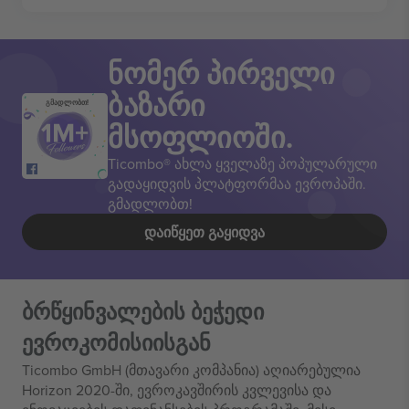
ნომერ პირველი
ბაზარი
გმადლობთ!
მსოფლიოში.
Ticombo® ახლა ყველაზე პოპულარული
გადაყიდვის პლატფორმაა ევროპაში.
გმადლობთ!
ᲓᲐᲘᲬᲧᲔᲗ ᲒᲐᲧᲘᲓᲕᲐ
ბრწყინვალების ბეჭედი
ევროკომისიისგან
Ticombo GmbH (მთავარი კომპანია) აღიარებულია
Horizon 2020-ში, ევროკავშირის კვლევისა და