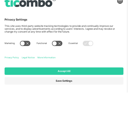
ჩვენს შესახებ
კორპორატიული სერვისები
გუნდი
FAQ
TixProtect
როგორ მუშაობს
ანაბეჭდი
სასტუმროები
წესები და პირობები
მსოფლიო თასის ჰაბი
აფილირების პროგრამა
დაგვიკავშირდით