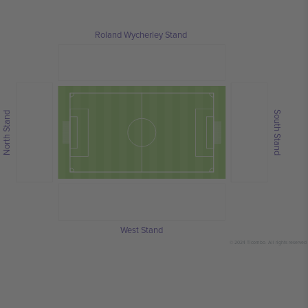
Roland Wycherley Stand
South Stand
North Stand
West Stand
© 2024 Ticombo. All rights reserved