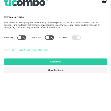
ჩვენს შესახებ
კორპორატიული სერვისები
გუნდი
FAQ
TixProtect
როგორ მუშაობს
ანაბეჭდი
სასტუმროები
წესები და პირობები
მსოფლიო თასის ჰაბი
აფილირების პროგრამა
დაგვიკავშირდით