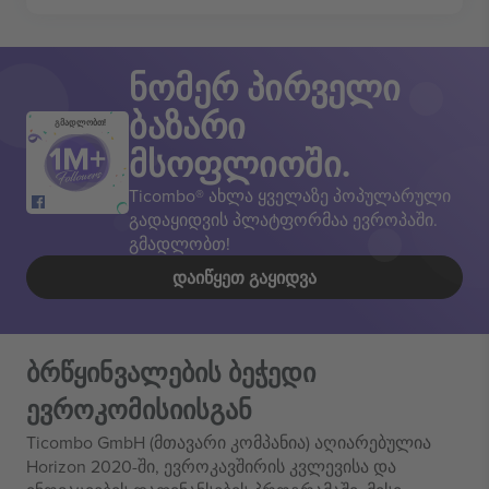
ნომერ პირველი
ბაზარი
გმადლობთ!
მსოფლიოში.
Ticombo® ახლა ყველაზე პოპულარული
გადაყიდვის პლატფორმაა ევროპაში.
გმადლობთ!
ᲓᲐᲘᲬᲧᲔᲗ ᲒᲐᲧᲘᲓᲕᲐ
ბრწყინვალების ბეჭედი
ევროკომისიისგან
Ticombo GmbH (მთავარი კომპანია) აღიარებულია
Horizon 2020-ში, ევროკავშირის კვლევისა და