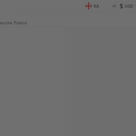
KA
+1
USD
eszów, Poland