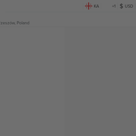
KA
+1
USD
zeszów, Poland