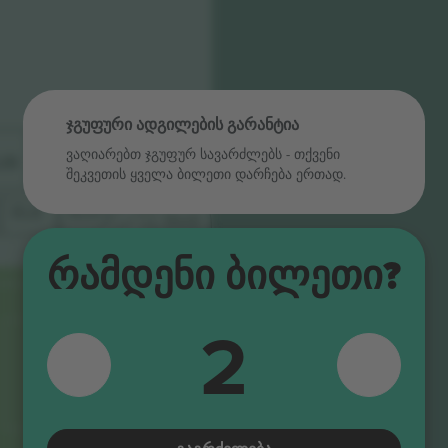
ჯგუფური ადგილების გარანტია
EU12
1
ვაღიარებთ ჯგუფურ სავარძლებს ‑ თქვენი
1
U9
EU10
EU
EU13
შეკვეთის ყველა ბილეთი დარჩება ერთად.
EL10
EL8
EL9
SU2
SL1
SU3
Რამდენი Ბილეთი?
SL2
SU4
2
SL3
SU5
SL4
SU6