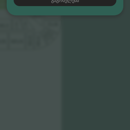
ᲒᲐᲒᲠᲫᲔᲚᲔᲑᲐ
SL5
SU7
SL6
WL1
WL2
SU8
WL3
SU9
WU1
WU3
WU2
WU4
U5