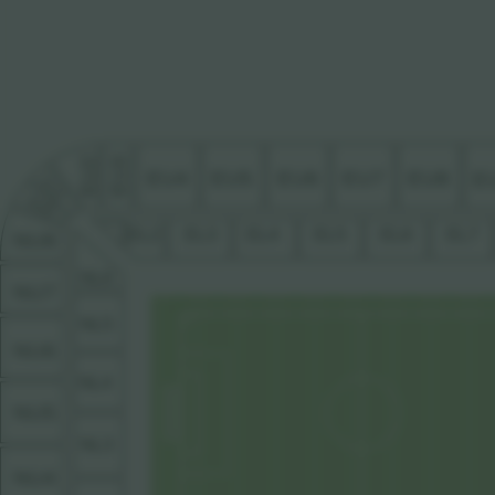
EU2
EU3
EU4
EU5
EU6
EU7
EU8
E
EU1
NU9
EL1
EL2
EL3
EL4
EL5
EL6
EL7
NU8
NL6
NU7
NL5
NU6
NL4
NU5
NL3
NU4