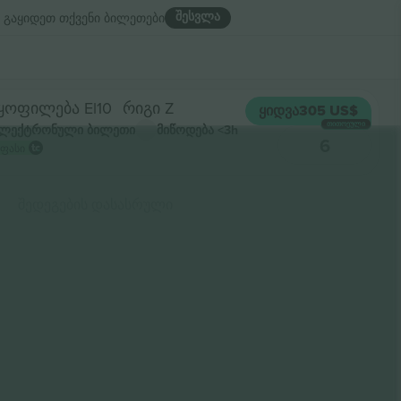
შესვლა
გაყიდეთ თქვენი ბილეთები
ყოფილება El10
რიგი Z
ᲧᲘᲓᲕᲐ
305 US$
ᲗᲘᲗᲝᲔᲣᲚᲘ
ლექტრონული ბილეთი
მიწოდება
<3h
6
 ფასი
შედეგების დასასრული