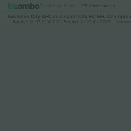
Სპორტი
Football
EFL Championship
Swansea City AFC vs Lincoln City FC EFL Champi
შაბ, თებ 20 27, 15:00 BST
-
შაბ, თებ 20 27, 16:45 BST
Swansea