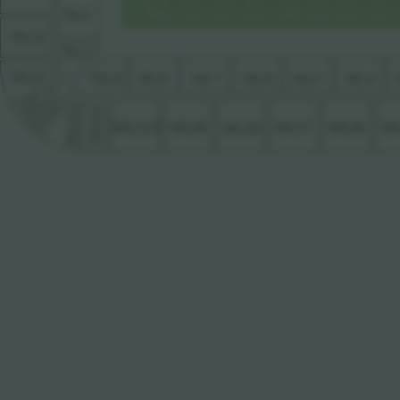
NL2
NU3
NL1
NU2
WL9
WL8
WL7
WL6
WL5
WL4
NU1
WU13
1
WU12
1
WU6
WU7
W
WU10
WU9
WU8
WU