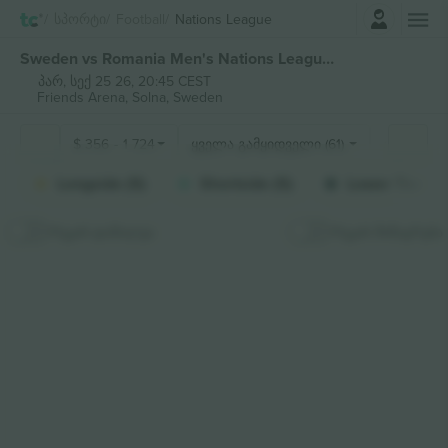
შესვლა
Სპორტი
Football
Nations League
Sweden vs Romania Men's Nations League ბილეთი
პარ, სექ 25 26, 20:45 CEST
Friends Arena,
Solna, Sweden
$
356
-
1 724
ყველა გამყიდველი (61)
გულშემატ
Longside (5)
Shortside (5)
Lower Tier (4)
რუკის დამალვა
რუკის მიმაგრება