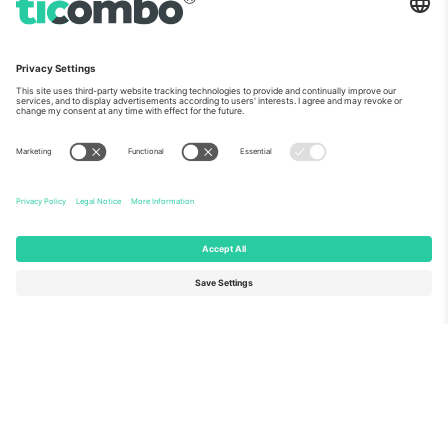
ჩვენს შესახებ
კორპორატიული სერვისები
გუნდი
FAQ
TixProtect
როგორ მუშაობს
ანაბეჭდი
სასტუმროები
წესები და პირობები
მსოფლიო თასის ჰაბი
აფილირების პროგრამა
დაგვიკავშირდით