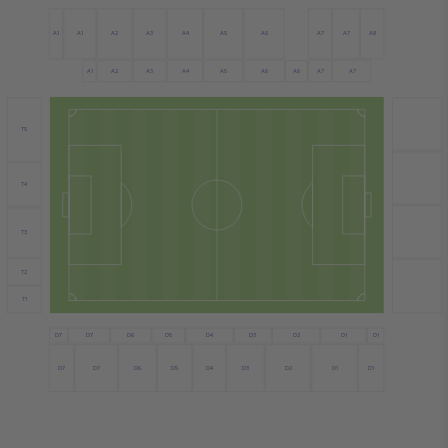
A1
A6
A2
A4
A7
A7
A1
A5
A3
A8
A4
A1
A2
A3
A5
A6
A6
A7
A7
T5
T4
T3
T2
T1
D7
D6
D4
D3
D1
D5
D2
D1
D7
D7
D6
D4
D1
D7
D5
D3
D2
D1