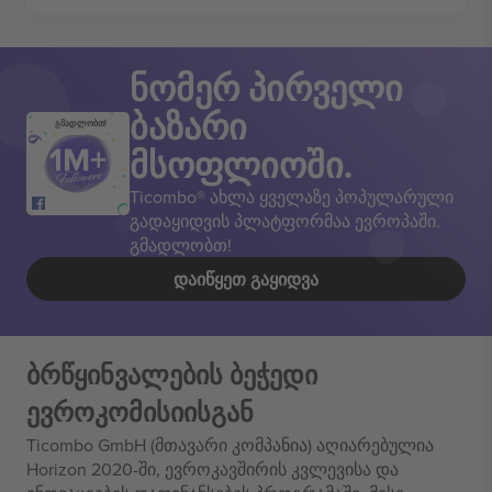
ნომერ პირველი
ბაზარი
გმადლობთ!
მსოფლიოში.
Ticombo® ახლა ყველაზე პოპულარული
გადაყიდვის პლატფორმაა ევროპაში.
გმადლობთ!
ᲓᲐᲘᲬᲧᲔᲗ ᲒᲐᲧᲘᲓᲕᲐ
ბრწყინვალების ბეჭედი
ევროკომისიისგან
Ticombo GmbH (მთავარი კომპანია) აღიარებულია
Horizon 2020-ში, ევროკავშირის კვლევისა და