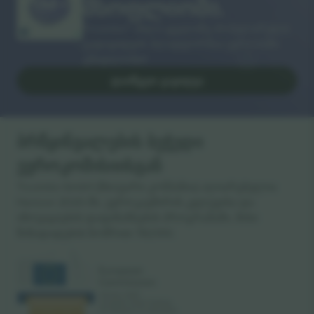
მსოფლიოში.
Ticombo® ახლა ყველაზე პოპულარული
გადაყიდვის პლატფორმაა ევროპაში.
გმადლობთ!
ᲓᲐᲘᲬᲧᲔᲗ ᲒᲐᲧᲘᲓᲕᲐ
ბრწყინვალების ბეჭედი
ევროკომისიისგან
Ticombo GmbH (მთავარი კომპანია) აღიარებულია
Horizon 2020-ში, ევროკავშირის კვლევისა და
ინოვაციების დაფინანსების პროგრამაში, მისი
წინადადების ნომრით 782393.