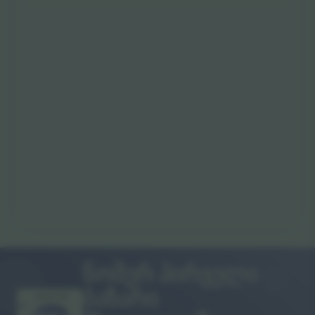
ნომერ პირველი
ბაზარი
გმადლობთ!