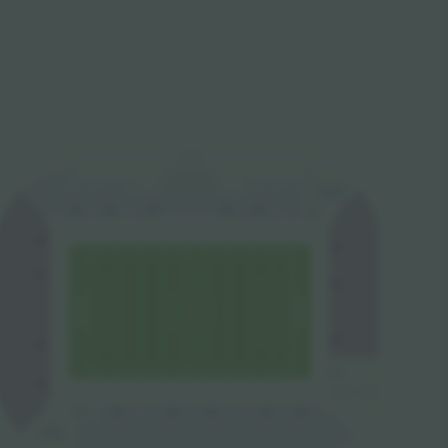
LOGEN
AFG LOUNGE
BUSINESS SE
A
TS
A1
A2
A3
A4
A5
A6
D4
B1
D3
B2
B3
D2
B4
D1
GASTSEK
T
OR
C5
C2
C1
C6
C3
C4