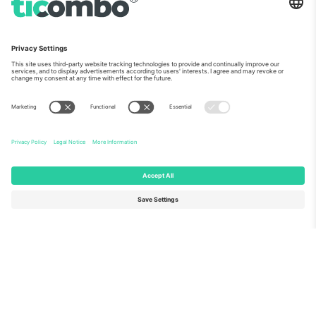
ჩვენს შესახებ
კორპორატიული სერვისები
გუნდი
FAQ
TixProtect
როგორ მუშაობს
ანაბეჭდი
სასტუმროები
წესები და პირობები
მსოფლიო თასის ჰაბი
აფილირების პროგრამა
დაგვიკავშირდით