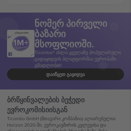
ნომერ პირველი
ბაზარი
გმადლობთ!
მსოფლიოში.
Ticombo® ახლა ყველაზე პოპულარული
გადაყიდვის პლატფორმაა ევროპაში.
გმადლობთ!
ᲓᲐᲘᲬᲧᲔᲗ ᲒᲐᲧᲘᲓᲕᲐ
ბრწყინვალების ბეჭედი
ევროკომისიისგან
Ticombo GmbH (მთავარი კომპანია) აღიარებულია
Horizon 2020-ში, ევროკავშირის კვლევისა და