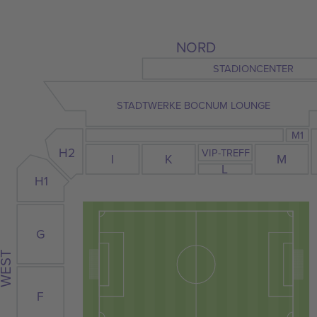
NORD
STADIONCENTER
STADTWERKE BOCNUM LOUNGE
M1
H2
VIP-TREFF
I
K
M
L
H1
G
WEST
F