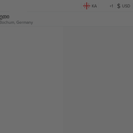
KA
+1
USD
ლეთი
Bochum, Germany