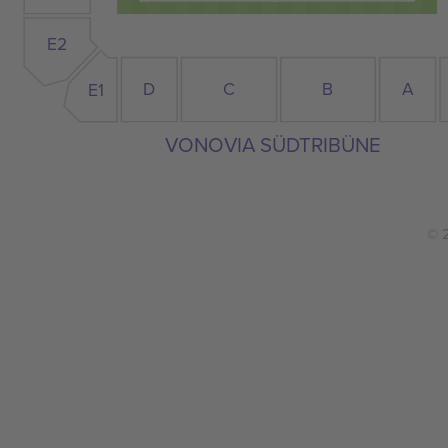
E2
C
D
B
A
E1
VONOVIA SÜDTRIBÜNE
© 2