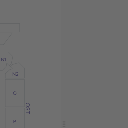
N1
N2
O
OST
P