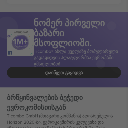
ნომერ პირველი
ბაზარი
გმადლობთ!
მსოფლიოში.
Ticombo® ახლა ყველაზე პოპულარული
გადაყიდვის პლატფორმაა ევროპაში.
გმადლობთ!
ᲓᲐᲘᲬᲧᲔᲗ ᲒᲐᲧᲘᲓᲕᲐ
ბრწყინვალების ბეჭედი
ევროკომისიისგან
Ticombo GmbH (მთავარი კომპანია) აღიარებულია
Horizon 2020-ში, ევროკავშირის კვლევისა და