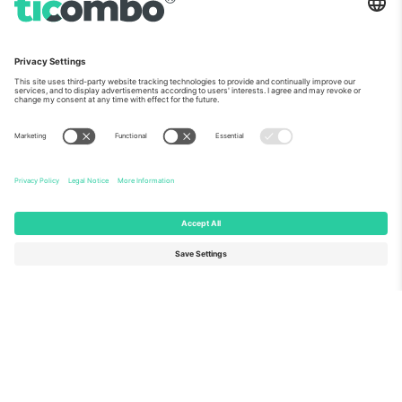
ჩვენს შესახებ
კორპორატიული სერვისები
გუნდი
FAQ
TixProtect
როგორ მუშაობს
ანაბეჭდი
სასტუმროები
წესები და პირობები
მსოფლიო თასის ჰაბი
აფილირების პროგრამა
დაგვიკავშირდით