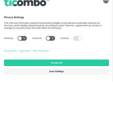
ჩვენს შესახებ
კორპორატიული სერვისები
გუნდი
FAQ
TixProtect
როგორ მუშაობს
ანაბეჭდი
სასტუმროები
წესები და პირობები
მსოფლიო თასის ჰაბი
აფილირების პროგრამა
დაგვიკავშირდით