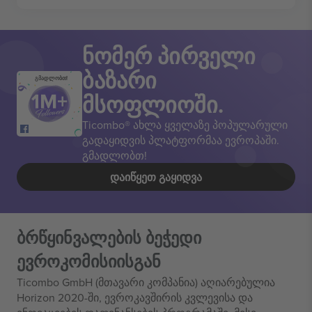
ნომერ პირველი
ბაზარი
გმადლობთ!
მსოფლიოში.
Ticombo® ახლა ყველაზე პოპულარული
გადაყიდვის პლატფორმაა ევროპაში.
გმადლობთ!
ᲓᲐᲘᲬᲧᲔᲗ ᲒᲐᲧᲘᲓᲕᲐ
ბრწყინვალების ბეჭედი
ევროკომისიისგან
Ticombo GmbH (მთავარი კომპანია) აღიარებულია
Horizon 2020-ში, ევროკავშირის კვლევისა და