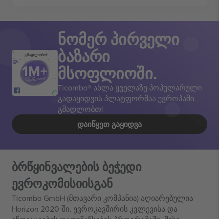
ნომერ პირველი
ბაზარი
გმადლობთ!
მსოფლიოში.
Ticombo® ახლა ყველაზე პოპულარული
გადაყიდვის პლატფორმაა ევროპაში.
გმადლობთ!
ᲓᲐᲘᲬᲧᲔᲗ ᲒᲐᲧᲘᲓᲕᲐ
ბრწყინვალების ბეჭედი
ევროკომისიისგან
Ticombo GmbH (მთავარი კომპანია) აღიარებულია
Horizon 2020-ში, ევროკავშირის კვლევისა და