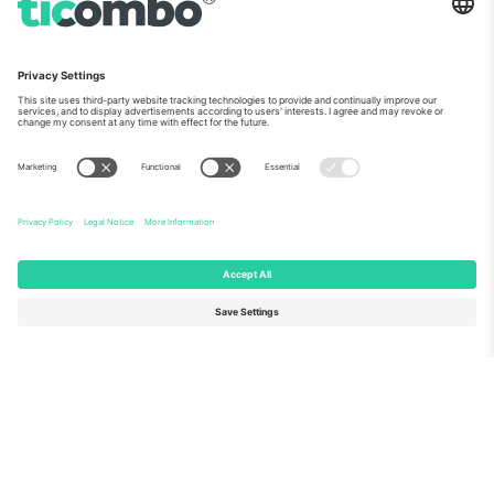
ჩვენს შესახებ
კორპორატიული სერვისები
გუნდი
FAQ
TixProtect
როგორ მუშაობს
ანაბეჭდი
სასტუმროები
წესები და პირობები
მსოფლიო თასის ჰაბი
აფილირების პროგრამა
დაგვიკავშირდით