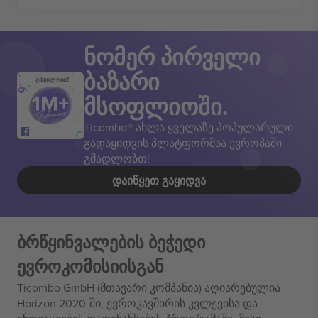
ნომერ პირველი
ბაზარი
გმადლობთ!
მსოფლიოში.
Ticombo® ახლა ყველაზე პოპულარული
გადაყიდვის პლატფორმაა ევროპაში.
გმადლობთ!
ᲓᲐᲘᲬᲧᲔᲗ ᲒᲐᲧᲘᲓᲕᲐ
ბრწყინვალების ბეჭედი
ევროკომისიისგან
Ticombo GmbH (მთავარი კომპანია) აღიარებულია
Horizon 2020-ში, ევროკავშირის კვლევისა და