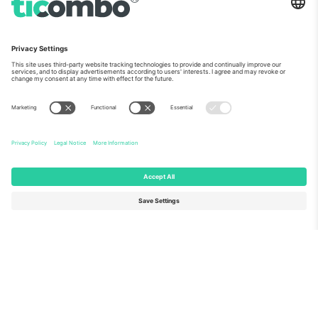
ჩვენს შესახებ
კორპორატიული სერვისები
გუნდი
FAQ
TixProtect
როგორ მუშაობს
ანაბეჭდი
სასტუმროები
წესები და პირობები
მსოფლიო თასის ჰაბი
აფილირების პროგრამა
დაგვიკავშირდით