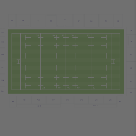
EE
EB
EC
EA
EG
EH
EI
ED
EF
SA
NF
SB
NE
ND
SC
NC
SD
NB
SE
NA
SF
WC
WB
WE
WD
WH
WG
WF
WA
WI
WU-A
WU-B