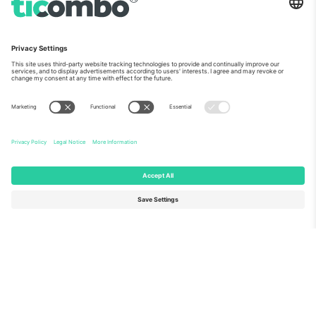
ჩვენს შესახებ
კორპორატიული სერვისები
გუნდი
FAQ
TixProtect
როგორ მუშაობს
ანაბეჭდი
სასტუმროები
წესები და პირობები
მსოფლიო თასის ჰაბი
აფილირების პროგრამა
დაგვიკავშირდით