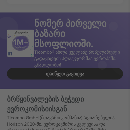
ნომერ პირველი
ბაზარი
გმადლობთ!
მსოფლიოში.
Ticombo® ახლა ყველაზე პოპულარული
გადაყიდვის პლატფორმაა ევროპაში.
გმადლობთ!
ᲓᲐᲘᲬᲧᲔᲗ ᲒᲐᲧᲘᲓᲕᲐ
ბრწყინვალების ბეჭედი
ევროკომისიისგან
Ticombo GmbH (მთავარი კომპანია) აღიარებულია
Horizon 2020-ში, ევროკავშირის კვლევისა და