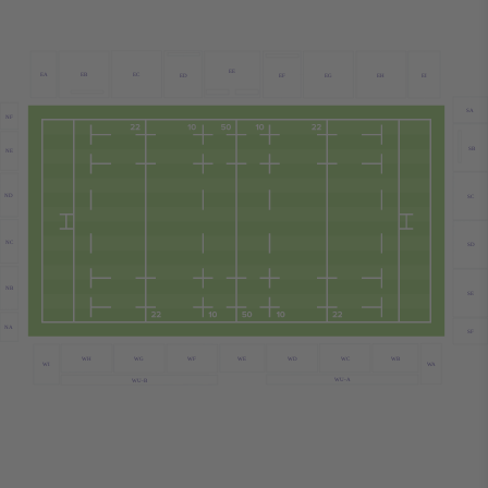
EE
EB
EC
EA
EG
EH
EI
ED
EF
SA
NF
SB
NE
ND
SC
NC
SD
NB
SE
NA
SF
WC
WB
WE
WD
WH
WG
WF
WA
WI
WU-A
WU-B