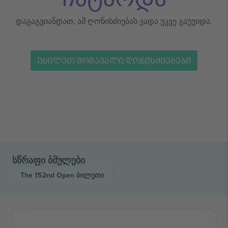
დაგაგვიანდათ, ამ ღონისძიებას ვადა უკვე გაუვიდა.
ᲘᲮᲘᲚᲔᲗ ᲛᲝᲛᲐᲕᲐᲚᲘ ᲦᲝᲜᲘᲡᲫᲘᲔᲑᲔᲑᲘ
სწრაფი ბმულები
The 152nd Open
ბილეთი