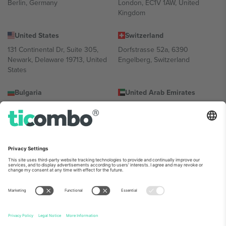
Berlin, Germany
London, EC1V 1AW, United
Kingdom
United States
Switzerland
131 Continental Dr, Suite 305,
Dorfstrasse 52a, 6390
Newark, Delaware 19713, United
Engelberg, Switzerland
States
Bulgaria
United Arab Emirates
Regus Sofia City West, bul
UAE Dubai Silicon Oasis, DDP
Totleben 53-55, 1606 Sofia,
Building A1, Office 302, Dubai,
Bulgaria
United Arab Emirates
Mexico
Av Chapultepec 360, Roma
Norte, Cuauhtémoc, 06700
Ciudad de México, CDMX,
Mexico
პლატფორმის პროვაიდერის იურიდიული პირი იცვლება
ლოკაციის, ღონისძიების ან/და დომენის მიხედვით. მეტი