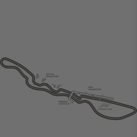
D
C
B
A
B
A
P
ADDOCK CLUB