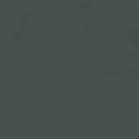
Connaught
S
Paddo
Orange
Club
Empress
Promenade