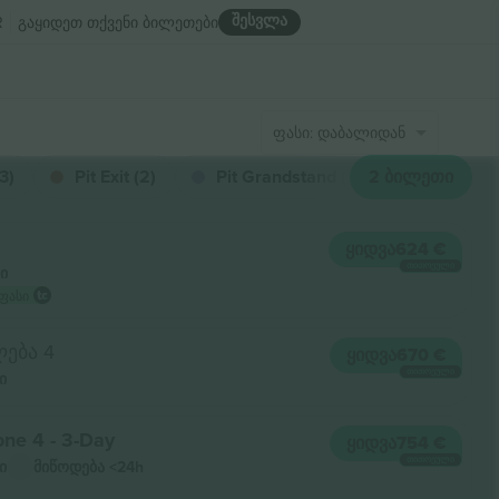
შესვლა
R
გაყიდეთ თქვენი ბილეთები
ფასი: დაბალიდან მაღლისკენ
3)
Pit Exit (2)
Pit Grandstand (2)
2
ᲑᲘᲚᲔᲗᲘ
Zone 4 (2
ᲧᲘᲓᲕᲐ
624 €
ᲗᲘᲗᲝᲔᲣᲚᲘ
ი
ფასი
ება 4
ᲧᲘᲓᲕᲐ
670 €
ᲗᲘᲗᲝᲔᲣᲚᲘ
ი
one 4 - 3-Day
ᲧᲘᲓᲕᲐ
754 €
ᲗᲘᲗᲝᲔᲣᲚᲘ
ი
მიწოდება
<24h