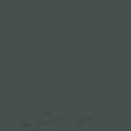
Padang
 A
Stamford
Padang B