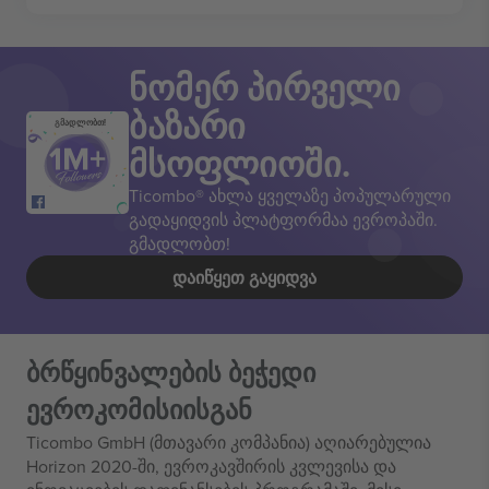
ნომერ პირველი
ბაზარი
გმადლობთ!
მსოფლიოში.
Ticombo® ახლა ყველაზე პოპულარული
გადაყიდვის პლატფორმაა ევროპაში.
გმადლობთ!
ᲓᲐᲘᲬᲧᲔᲗ ᲒᲐᲧᲘᲓᲕᲐ
ბრწყინვალების ბეჭედი
ევროკომისიისგან
Ticombo GmbH (მთავარი კომპანია) აღიარებულია
Horizon 2020-ში, ევროკავშირის კვლევისა და