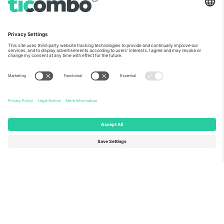
ჩვენს შესახებ
კორპორატიული სერვისები
გუნდი
FAQ
TixProtect
როგორ მუშაობს
ანაბეჭდი
სასტუმროები
წესები და პირობები
მსოფლიო თასის ჰაბი
აფილირების პროგრამა
დაგვიკავშირდით