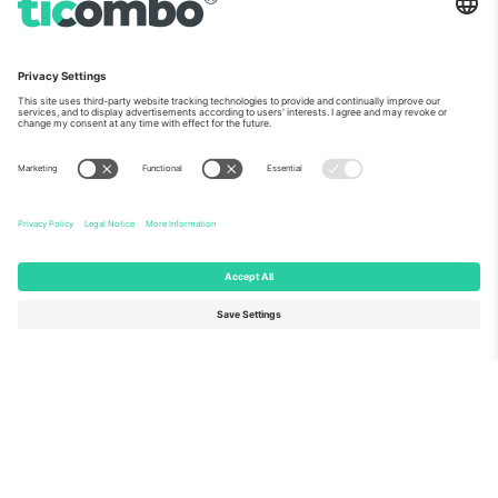
ჩვენს შესახებ
კორპორატიული სერვისები
გუნდი
FAQ
TixProtect
როგორ მუშაობს
ანაბეჭდი
სასტუმროები
წესები და პირობები
მსოფლიო თასის ჰაბი
აფილირების პროგრამა
დაგვიკავშირდით