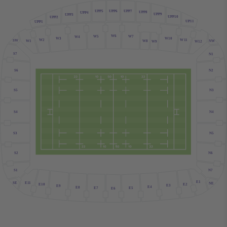
UPP6
UPP7
UPP5
UPP8
UPP4
UPP9
UPP3
UPP10
UPP2
UP11
UPP1
W6
W5
W7
W4
W10
W3
W2
W
1
1
SW
NW
W1
W8
W12
W9
S7
N1
N2
S6
N3
S5
N4
S4
N5
S3
N6
S2
S1
N7
E1
E
1
1
SE
NE
E10
E2
E3
E9
E4
E8
E7
E5
E6