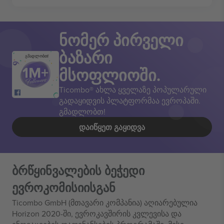
ნომერ პირველი
ბაზარი
გმადლობთ!
მსოფლიოში.
Ticombo® ახლა ყველაზე პოპულარული
გადაყიდვის პლატფორმაა ევროპაში.
გმადლობთ!
ᲓᲐᲘᲬᲧᲔᲗ ᲒᲐᲧᲘᲓᲕᲐ
ბრწყინვალების ბეჭედი
ევროკომისიისგან
Ticombo GmbH (მთავარი კომპანია) აღიარებულია
Horizon 2020-ში, ევროკავშირის კვლევისა და