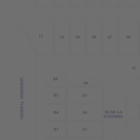
11
10
09
08
07
06
A7
B6
GENERAL ADMISSION
A6
B5
A5
REAR GA
B4
A4
STANDING
B3
A3