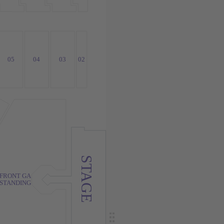
05
04
03
02
STAGE
FRONT GA
STANDING