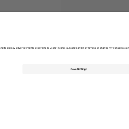
League World Cup 2026
ბილეთი
Women's Rugby League World 