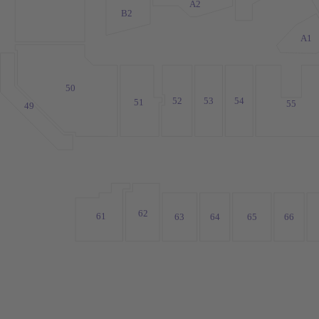
A2
B2
A1
50
53
54
52
51
55
49
62
61
63
64
65
66