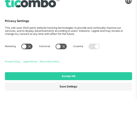
ჩვენს შესახებ
კორპორატიული სერვისები
გუნდი
FAQ
TixProtect
როგორ მუშაობს
ანაბეჭდი
სასტუმროები
წესები და პირობები
მსოფლიო თასის ჰაბი
აფილირების პროგრამა
დაგვიკავშირდით