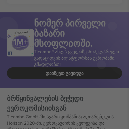
ნომერ პირველი
ბაზარი
გმადლობთ!
მსოფლიოში.
Ticombo® ახლა ყველაზე პოპულარული
გადაყიდვის პლატფორმაა ევროპაში.
გმადლობთ!
ᲓᲐᲘᲬᲧᲔᲗ ᲒᲐᲧᲘᲓᲕᲐ
ბრწყინვალების ბეჭედი
ევროკომისიისგან
Ticombo GmbH (მთავარი კომპანია) აღიარებულია
Horizon 2020-ში, ევროკავშირის კვლევისა და