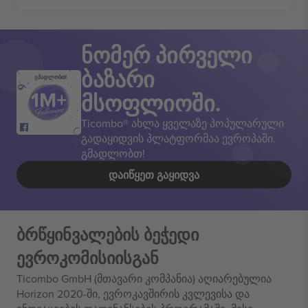
ნომერ პირველი
ბაზარი
გმადლობთ!
მსოფლიოში.
Ticombo® ახლა ყველაზე პოპულარული
გადაყიდვის პლატფორმაა ევროპაში.
გმადლობთ!
ᲓᲐᲘᲬᲧᲔᲗ ᲒᲐᲧᲘᲓᲕᲐ
ბრწყინვალების ბეჭედი
ევროკომისიისგან
Ticombo GmbH (მთავარი კომპანია) აღიარებულია
Horizon 2020-ში, ევროკავშირის კვლევისა და