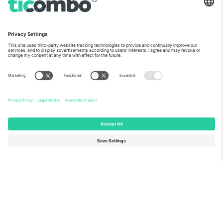
ჩვენს შესახებ
კორპორატიული სერვისები
გუნდი
FAQ
TixProtect
როგორ მუშაობს
ანაბეჭდი
სასტუმროები
წესები და პირობები
მსოფლიო თასის ჰაბი
აფილირების პროგრამა
დაგვიკავშირდით