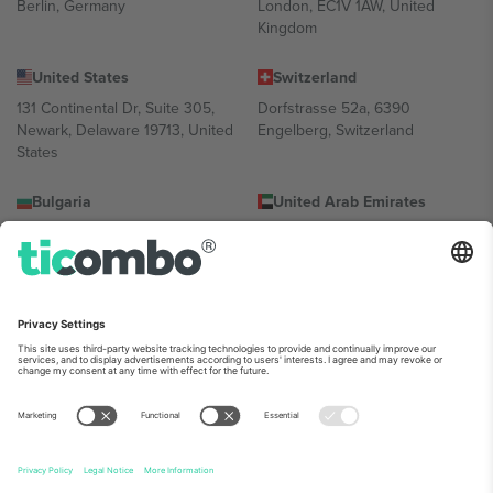
Berlin, Germany
London, EC1V 1AW, United
Kingdom
United States
Switzerland
131 Continental Dr, Suite 305,
Dorfstrasse 52a, 6390
Newark, Delaware 19713, United
Engelberg, Switzerland
States
Bulgaria
United Arab Emirates
Regus Sofia City West, bul
UAE Dubai Silicon Oasis, DDP
Totleben 53-55, 1606 Sofia,
Building A1, Office 302, Dubai,
Bulgaria
United Arab Emirates
Mexico
Av Chapultepec 360, Roma
Norte, Cuauhtémoc, 06700
Ciudad de México, CDMX,
Mexico
პლატფორმის პროვაიდერის იურიდიული პირი იცვლება
ლოკაციის, ღონისძიების ან/და დომენის მიხედვით. მეტი