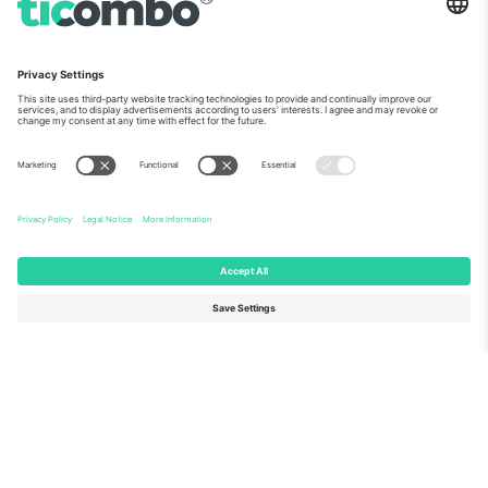
ჩვენს შესახებ
კორპორატიული სერვისები
გუნდი
FAQ
TixProtect
როგორ მუშაობს
ანაბეჭდი
სასტუმროები
წესები და პირობები
მსოფლიო თასის ჰაბი
აფილირების პროგრამა
დაგვიკავშირდით