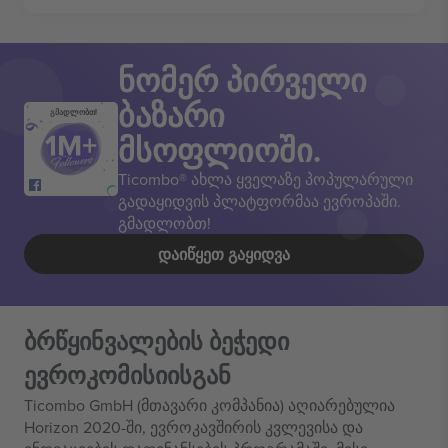
ნომერ პირველი
ბაზარი
გმადლობთ!
მსოფლიოში.
Ticombo® ახლა ყველაზე პოპულარული
გადაყიდვის პლატფორმაა ევროპაში.
გმადლობთ!
ᲓᲐᲘᲬᲧᲔᲗ ᲒᲐᲧᲘᲓᲕᲐ
ბრწყინვალების ბეჭედი
ევროკომისიისგან
Ticombo GmbH (მთავარი კომპანია) აღიარებულია
Horizon 2020-ში, ევროკავშირის კვლევისა და