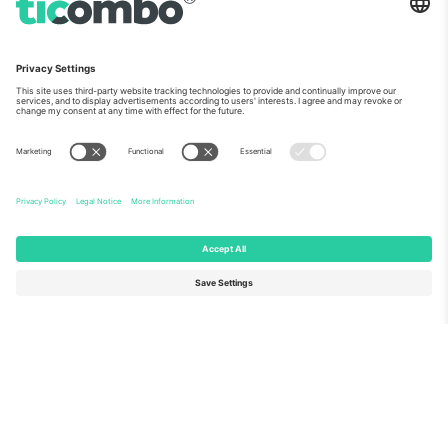
ჩვენს შესახებ
კორპორატიული სერვისები
გუნდი
FAQ
TixProtect
როგორ მუშაობს
ანაბეჭდი
სასტუმროები
წესები და პირობები
მსოფლიო თასის ჰაბი
აფილირების პროგრამა
დაგვიკავშირდით