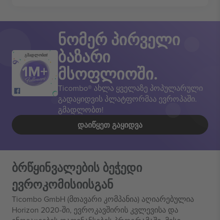
ნომერ პირველი
ბაზარი
გმადლობთ!
მსოფლიოში.
Ticombo® ახლა ყველაზე პოპულარული
გადაყიდვის პლატფორმაა ევროპაში.
გმადლობთ!
ᲓᲐᲘᲬᲧᲔᲗ ᲒᲐᲧᲘᲓᲕᲐ
ბრწყინვალების ბეჭედი
ევროკომისიისგან
Ticombo GmbH (მთავარი კომპანია) აღიარებულია
Horizon 2020-ში, ევროკავშირის კვლევისა და