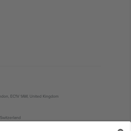
ondon, EC1V 1AW, United Kingdom
Switzerland