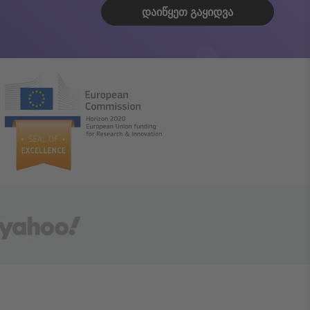
ᲓᲐᲘᲬᲧᲔᲗ ᲒᲐᲧᲘᲓᲕᲐ