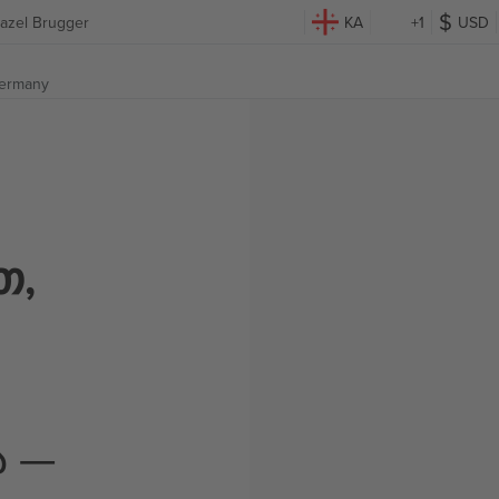
azel Brugger
KA
+1
USD
Germany
თ,
ა —