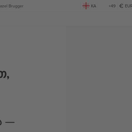
azel Brugger
KA
+49
EU
თ,
ა —