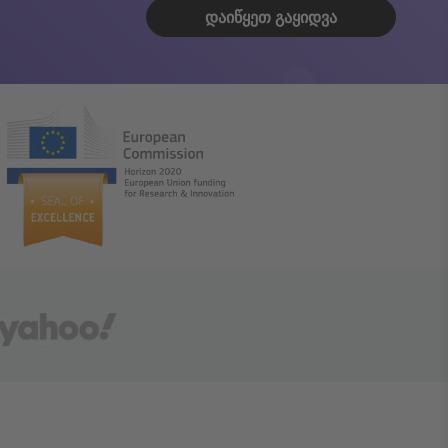
ᲓᲐᲘᲬᲧᲔᲗ ᲒᲐᲧᲘᲓᲕᲐ