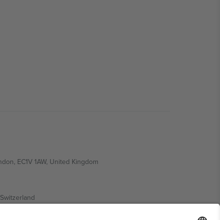
ondon, EC1V 1AW, United Kingdom
Switzerland