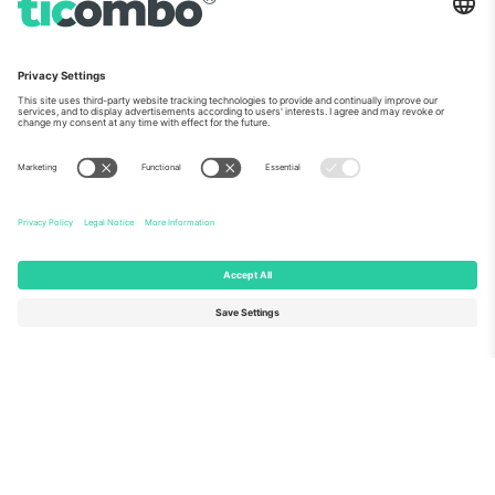
ჩვენს შესახებ
კორპორატიული სერვისები
გუნდი
FAQ
TixProtect
როგორ მუშაობს
ანაბეჭდი
სასტუმროები
წესები და პირობები
მსოფლიო თასის ჰაბი
აფილირების პროგრამა
დაგვიკავშირდით