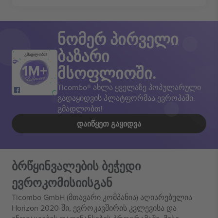
ნომერ პირველი
ბაზარი
გმადლობთ!
მსოფლიოში.
Ticombo® ახლა ყველაზე პოპულარული
გადაყიდვის პლატფორმაა ევროპაში.
გმადლობთ!
ᲓᲐᲘᲬᲧᲔᲗ ᲒᲐᲧᲘᲓᲕᲐ
ბრწყინვალების ბეჭედი
ევროკომისიისგან
Ticombo GmbH (მთავარი კომპანია) აღიარებულია
Horizon 2020-ში, ევროკავშირის კვლევისა და