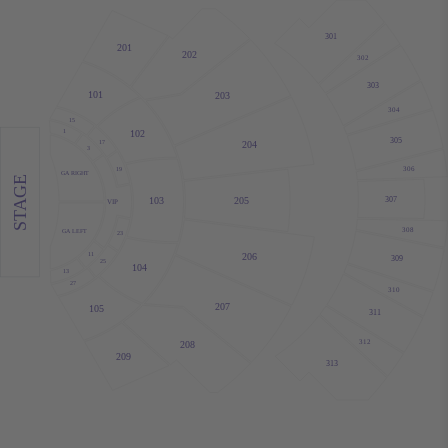
301
201
202
302
303
101
203
304
15
102
1
305
17
204
3
306
19
GA RIGHT
STAGE
205
307
103
VIP
308
GA LEFT
23
206
11
309
25
104
13
27
310
207
105
311
312
208
209
313