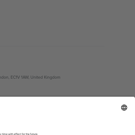
ondon, EC1V 1AW, United Kingdom
Switzerland
ding A1, Office 302, Dubai, United Arab Emirates