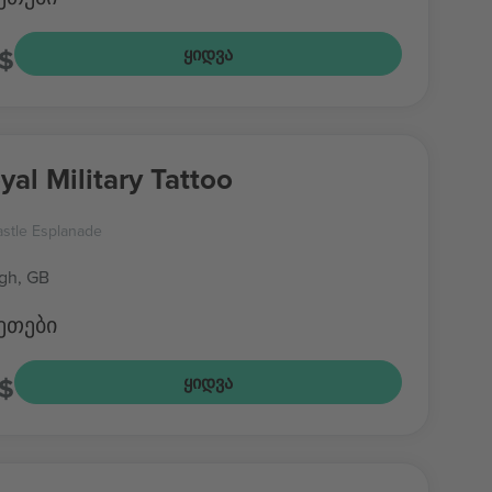
$
ᲧᲘᲓᲕᲐ
yal Military Tattoo
stle Esplanade
gh, GB
ეთები
$
ᲧᲘᲓᲕᲐ