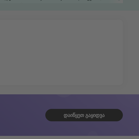
ᲓᲐᲘᲬᲧᲔᲗ ᲒᲐᲧᲘᲓᲕᲐ