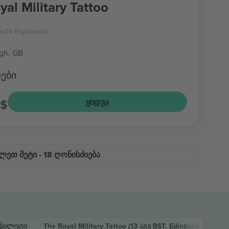
The Royal Military Tattoo
stle Esplanade
gh, GB
ები
S$
ᲧᲘᲓᲕᲐ
ᲚᲔᲗ ᲛᲔᲢᲘ - 18 ᲦᲝᲜᲘᲡᲫᲘᲔᲑᲐ
ბილეთი
The Royal Military Tattoo
(13 აგვ BST, Edinburgh)
ბილე