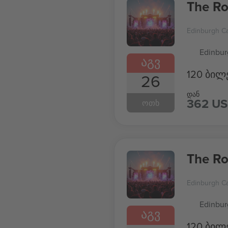
The Ro
Edinburgh Ca
Edinbur
ᲐᲒᲕ
120 ბილ
26
დან
362 U
ᲝᲗᲮ
The Ro
Edinburgh Ca
Edinbur
ᲐᲒᲕ
120 ბილ