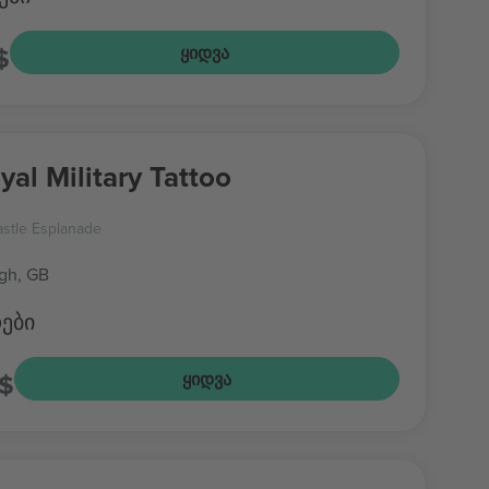
$
ᲧᲘᲓᲕᲐ
yal Military Tattoo
stle Esplanade
gh, GB
ები
$
ᲧᲘᲓᲕᲐ