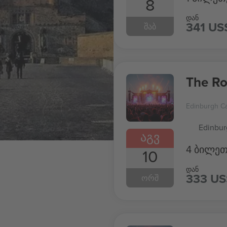
8
დან
341 US
ᲨᲐᲑ
The Ro
Edinburgh Ca
Edinbur
ᲐᲒᲕ
4 ბილეთ
10
დან
333 US
ᲝᲠᲨ