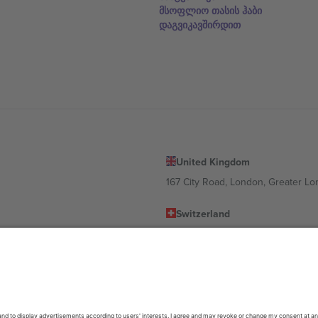
მსოფლიო თასის ჰაბი
დაგვიკავშირდით
United Kingdom
167 City Road, London, Greater L
Switzerland
United States
Dorfstrasse 52a, 6390 Engelberg, 
United Arab Emirates
ulgaria
UAE Dubai Silicon Oasis, DDP Buil