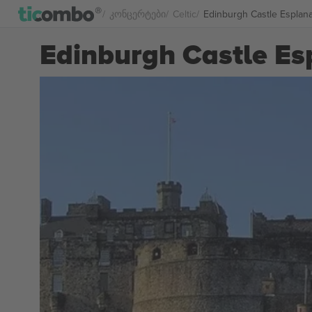
Კონცერტები
Celtic
Edinburgh Castle Espla
Edinburgh Castle E