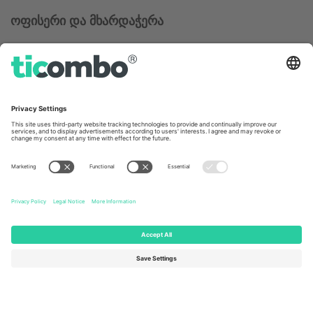
ოფისერი და მხარდაჭერა
Germany
United Kingdom
Unter den Linden 24, 10117
167 City Road, London, Greater
Berlin, Germany
London, EC1V 1AW, United
Kingdom
United States
Switzerland
131 Continental Dr, Suite 305,
Dorfstrasse 52a, 6390
Newark, Delaware 19713, United
Engelberg, Switzerland
States
Bulgaria
United Arab Emirates
Regus Sofia City West, bul
UAE Dubai Silicon Oasis, DDP
Totleben 53-55, 1606 Sofia,
Building A1, Office 302, Dubai,
Bulgaria
United Arab Emirates
Mexico
Av Chapultepec 360, Roma