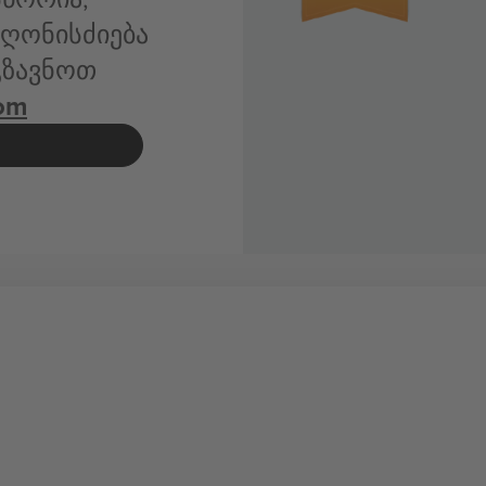
ღონისძიება
იგზავნოთ
om