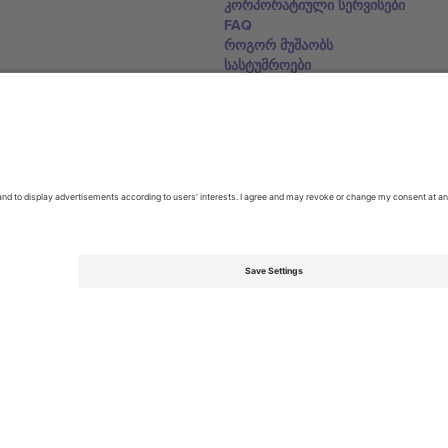
კორპორატიული სერვისები
FAQ
როგორ მუშაობს
სასტუმროები
მსოფლიო თასის ჰაბი
დაგვიკავშირდით
United Kingdom
167 City Road, London, Greater L
Switzerland
United States
Dorfstrasse 52a, 6390 Engelberg, 
United Arab Emirates