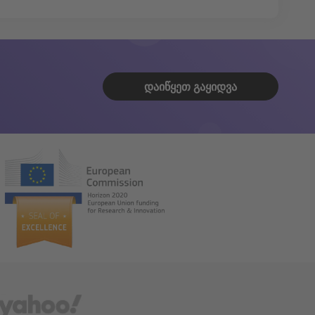
ᲓᲐᲘᲬᲧᲔᲗ ᲒᲐᲧᲘᲓᲕᲐ