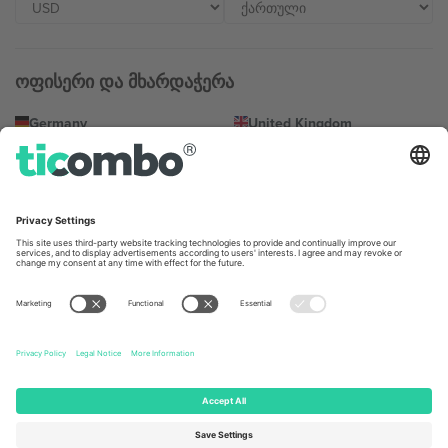
ოფისერი და მხარდაჭერა
Germany
United Kingdom
Unter den Linden 24, 10117
167 City Road, London, Greater
Berlin, Germany
London, EC1V 1AW, United
Kingdom
United States
Switzerland
131 Continental Dr, Suite 305,
Dorfstrasse 52a, 6390
Newark, Delaware 19713, United
Engelberg, Switzerland
States
Bulgaria
United Arab Emirates
Regus Sofia City West, bul
UAE Dubai Silicon Oasis, DDP
Totleben 53-55, 1606 Sofia,
Building A1, Office 302, Dubai,
Bulgaria
United Arab Emirates