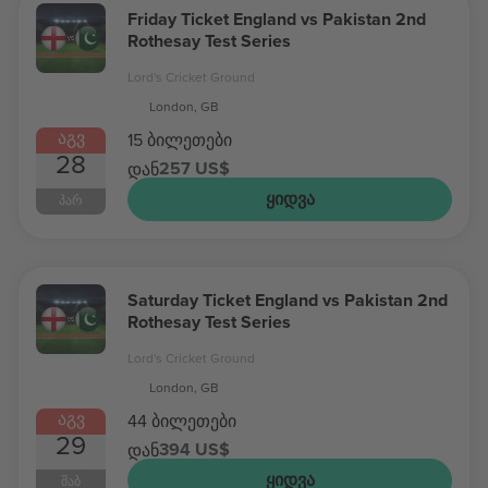
Friday Ticket England vs Pakistan 2nd
Rothesay Test Series
Lord's Cricket Ground
London, GB
ᲐᲒᲕ
15 ბილეთები
28
257 US$
დან
ᲧᲘᲓᲕᲐ
ᲞᲐᲠ
Saturday Ticket England vs Pakistan 2nd
Rothesay Test Series
Lord's Cricket Ground
London, GB
ᲐᲒᲕ
44 ბილეთები
29
394 US$
დან
ᲧᲘᲓᲕᲐ
ᲨᲐᲑ