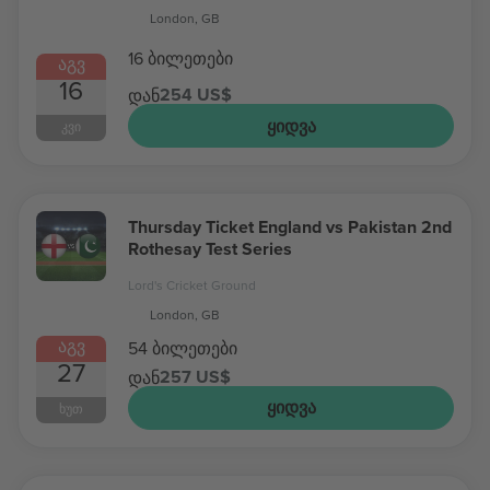
London, GB
16 ბილეთები
ᲐᲒᲕ
16
254 US$
დან
ᲧᲘᲓᲕᲐ
ᲙᲕᲘ
Thursday Ticket England vs Pakistan 2nd
Rothesay Test Series
Lord's Cricket Ground
London, GB
ᲐᲒᲕ
54 ბილეთები
27
257 US$
დან
ᲧᲘᲓᲕᲐ
ᲮᲣᲗ