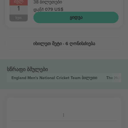
ᲘᲕᲚ
38 ბილეთები
1
1 079 US$
დან
ᲧᲘᲓᲕᲐ
ᲮᲣᲗ
ᲘᲮᲘᲚᲔᲗ ᲛᲔᲢᲘ - 6 ᲦᲝᲜᲘᲡᲫᲘᲔᲑᲐ
სწრაფი ბმულები
England Men's National Cricket Team
ბილეთი
The Hundr