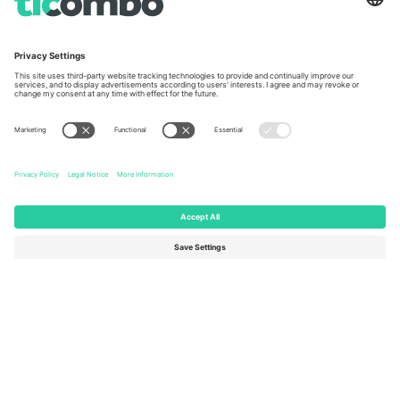
ოფისერი და მხარდაჭერა
Germany
United Kingdom
Unter den Linden 24, 10117
167 City Road, London, Greater
Berlin, Germany
London, EC1V 1AW, United
Kingdom
United States
Switzerland
131 Continental Dr, Suite 305,
Dorfstrasse 52a, 6390
Newark, Delaware 19713, United
Engelberg, Switzerland
States
Bulgaria
United Arab Emirates
Regus Sofia City West, bul
UAE Dubai Silicon Oasis, DDP
Totleben 53-55, 1606 Sofia,
Building A1, Office 302, Dubai,
Bulgaria
United Arab Emirates
Mexico