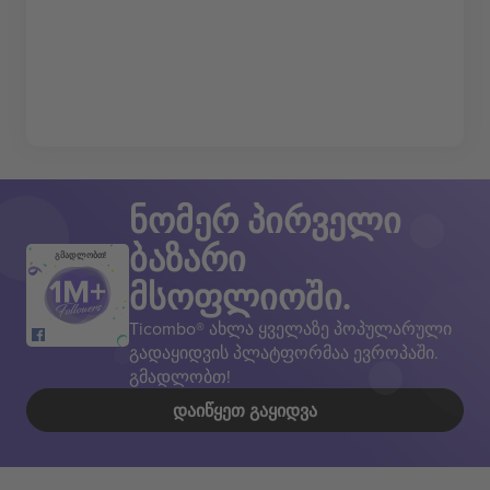
ნომერ პირველი
ბაზარი
გმადლობთ!
მსოფლიოში.
Ticombo® ახლა ყველაზე პოპულარული
გადაყიდვის პლატფორმაა ევროპაში.
გმადლობთ!
ᲓᲐᲘᲬᲧᲔᲗ ᲒᲐᲧᲘᲓᲕᲐ