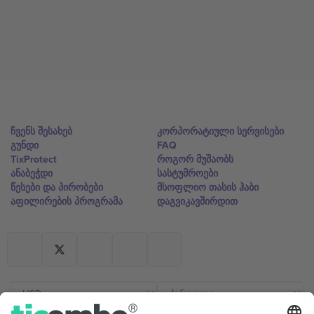
ჩვენს შესახებ
კორპორატიული სერვისები
გუნდი
FAQ
TixProtect
როგორ მუშაობს
ანაბეჭდი
სასტუმროები
წესები და პირობები
მსოფლიო თასის ჰაბი
აფილირების პროგრამა
დაგვიკავშირდით