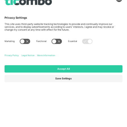
ოფისერი და მხარდაჭერა
Germany
United Kingdom
Unter den Linden 24, 10117
167 City Road, London, Greater
Berlin, Germany
London, EC1V 1AW, United
Kingdom
United States
Switzerland
131 Continental Dr, Suite 305,
Dorfstrasse 52a, 6390
Newark, Delaware 19713, United
Engelberg, Switzerland
States
Bulgaria
United Arab Emirates
Regus Sofia City West, bul
UAE Dubai Silicon Oasis, DDP
Totleben 53-55, 1606 Sofia,
Building A1, Office 302, Dubai,
Bulgaria
United Arab Emirates
Mexico