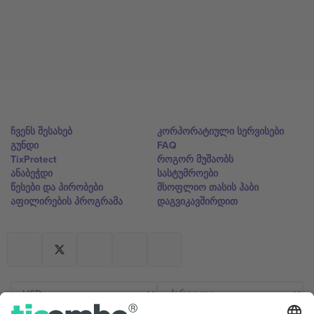
ჩვენს შესახებ
კორპორატიული სერვისები
გუნდი
FAQ
TixProtect
როგორ მუშაობს
ანაბეჭდი
სასტუმროები
წესები და პირობები
მსოფლიო თასის ჰაბი
აფილირების პროგრამა
დაგვიკავშირდით