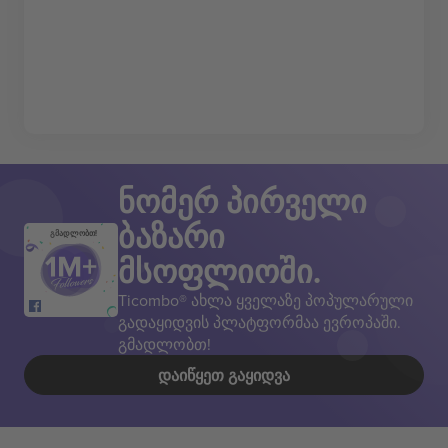
ნომერ პირველი
ბაზარი
გმადლობთ!
მსოფლიოში.
Ticombo® ახლა ყველაზე პოპულარული
გადაყიდვის პლატფორმაა ევროპაში.
გმადლობთ!
ᲓᲐᲘᲬᲧᲔᲗ ᲒᲐᲧᲘᲓᲕᲐ