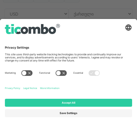
ოფისერი და მხარდაჭერა
Germany
United Kingdom
Unter den Linden 24, 10117
167 City Road, London, Greater
Berlin, Germany
London, EC1V 1AW, United
Kingdom
United States
Switzerland
131 Continental Dr, Suite 305,
Dorfstrasse 52a, 6390
Newark, Delaware 19713, United
Engelberg, Switzerland
States
Bulgaria
United Arab Emirates
Regus Sofia City West, bul
UAE Dubai Silicon Oasis, DDP
Totleben 53-55, 1606 Sofia,
Building A1, Office 302, Dubai,