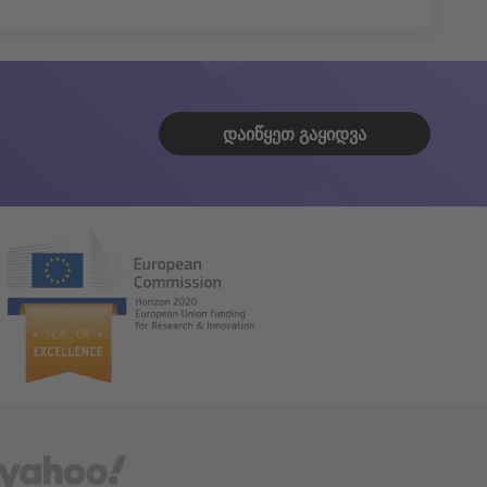
ᲓᲐᲘᲬᲧᲔᲗ ᲒᲐᲧᲘᲓᲕᲐ