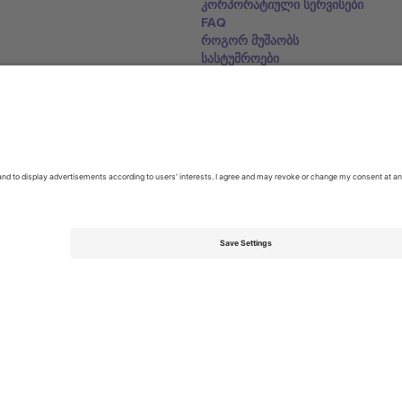
კორპორატიული სერვისები
FAQ
როგორ მუშაობს
სასტუმროები
მსოფლიო თასის ჰაბი
დაგვიკავშირდით
United Kingdom
167 City Road, London, Greater L
Switzerland
United States
Dorfstrasse 52a, 6390 Engelberg, 
United Arab Emirates