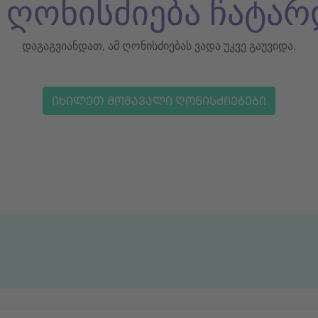
ს ღონისძიება ჩატარ
დაგაგვიანდათ, ამ ღონისძიებას ვადა უკვე გაუვიდა.
ᲘᲮᲘᲚᲔᲗ ᲛᲝᲛᲐᲕᲐᲚᲘ ᲦᲝᲜᲘᲡᲫᲘᲔᲑᲔᲑᲘ