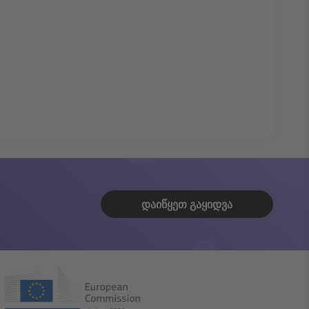
ᲓᲐᲘᲬᲧᲔᲗ ᲒᲐᲧᲘᲓᲕᲐ