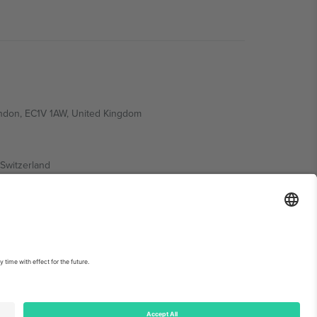
ondon, EC1V 1AW, United Kingdom
Switzerland
ding A1, Office 302, Dubai, United Arab Emirates
ებისთვის, იხილეთ ღონისძიების გვერდი და