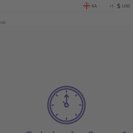
KA
+1
USD
nds